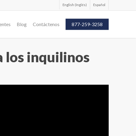
Español
English
(
Inglés
)
entes
Blog
Contáctenos
877-259-3258
los inquilinos