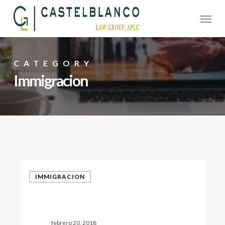
Skip
Menu
to
main
content
CATEGORY
Immigracion
IMMIGRACION
febrero 20, 2018