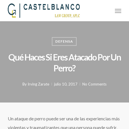
Skip
Menu
to
main
content
DEFENSA
Qué Haces Si Eres Atacado Por Un
Perro?
By
Irving Zarate
julio 10, 2017
No Comments
Un ataque de perro puede ser una de las experiencias más
violentas y traumatizantes que una persona puede sufrir.